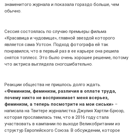
знаменитого журнала и показала гораздо больше, чем
обычно.
Сессия состоялась по случаю премьеры фильма
«Красавица и чудовище», главной звездой которого
является сама Уотсон. Подход фотографа ей так
понравился, что в первый раз в ее карьере она
решила
снятся
топлесс
. Это было очень хорошее решение, потому
что актриса выглядела сногсшибательно.
Реакции общества не пришлось долго ждать.
«Феминизм, феминизм, различия в оплате труда,
почему никто не воспринимает меня всерьез,
феминизм, а теперь посмотрите на мои сиськи»
–
написала на
Твитере
журналистка Джулия Хартли-Брюэр,
которая прославилась тем, что в 2016 году стала
участвовать в кампании по выходе Великобритании из
структур Европейского Союза. В обсуждении, которое