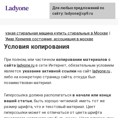
Skip
Для любых предложений по
to
сайту: ladyone@cp9.ru
content
узкая стиральная машина купить стиральные в Москве
|
Умар Кремлев состояние, ассоциация в москве
Условия копирования
При полном, или частичном
копировании материалов c
сайта
ladyone.ru
в сети Интернет, обязательным условием
является:
указание активной ссылки
на сайт
ladyone.ru
,
либо на конкретную страницу сайта, откуда был
позаимствован материал.
Гиперссылка должна располагаться
в начале или конце
вашей статьи
, быть хорошо читаемой: иметь тот же
размер шрифта, что и текстовый материал. Цвет
гиперссылки может не отличаться от цвета шрифта